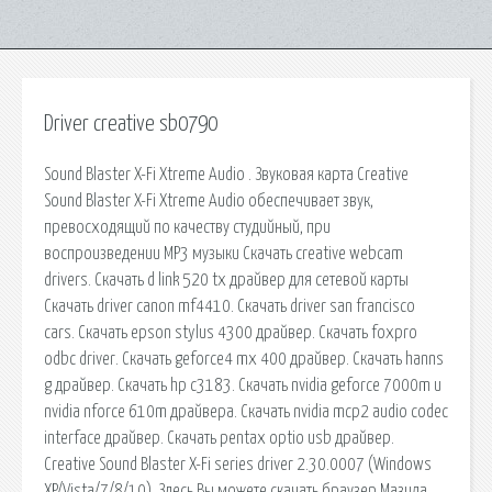
Driver creative sb0790
Sound Blaster X-Fi Xtreme Audio . Звуковая карта Creative
Sound Blaster X-Fi Xtreme Audio обеспечивает звук,
превосходящий по качеству студийный, при
воспроизведении MP3 музыки Скачать creative webcam
drivers. Скачать d link 520 tx драйвер для сетевой карты
Скачать driver canon mf4410. Скачать driver san francisco
cars. Скачать epson stylus 4300 драйвер. Скачать foxpro
odbc driver. Скачать geforce4 mx 400 драйвер. Скачать hanns
g драйвер. Скачать hp c3183. Скачать nvidia geforce 7000m и
nvidia nforce 610m драйвера. Скачать nvidia mcp2 audio codec
interface драйвер. Скачать pentax optio usb драйвер.
Creative Sound Blaster X-Fi series driver 2.30.0007 (Windows
XP/Vista/7/8/10). Здесь Вы можете скачать браузер Мазила