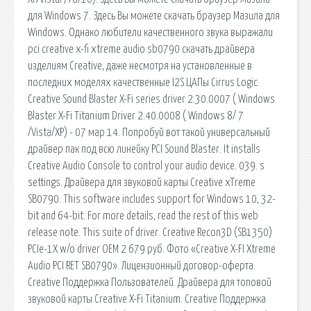
для Windows 7. Здесь Вы можете скачать браузер Мазила для
Windows. Однако любители качественного звука выражали
pci creative x-fi xtreme audio sb0790 скачать драйвера
изделиям Creative, даже несмотря на установленные в
последних моделях качественные I2S ЦАПы Cirrus Logic.
Creative Sound Blaster X-Fi series driver 2.30.0007 ( Windows
Blaster X-Fi Titanium Driver 2.40.0008 ( Windows 8/ 7
/Vista/XP) - 07 мар 14. Попробуй вот такой универсальный
драйвер пак под всю линейку PCI Sound Blaster. It installs
Creative Audio Console to control your audio device. 039. s
settings. Драйвера для звуковой карты Creative xTreme
SB0790. This software includes support for Windows 10, 32-
bit and 64-bit. For more details, read the rest of this web
release note. This suite of driver. Creative Recon3D (SB1350)
PCIe-1X w/o driver OEM 2 679 руб. Фото «Creative X-FI Xtreme
Audio PCI RET SB0790». Лицензионный договор-оферта.
Creative Поддержка Пользователей. Драйвера для топовой
звуковой карты Creative X-Fi Titanium. Creative Поддержка