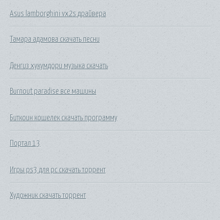
Asus lamborghini vx2s драйвера
Тамара адамова скачать песни
Денгиз хукумдори музыка скачать
Burnout paradise все машины
Биткоин кошелек скачать программу
Портал 13
Игры ps3 для pc скачать торрент
Художник скачать торрент