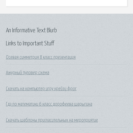
An Informative Text Blurb
Links to Important Stuff
Осевая симметрия 8 класс презентация
Ажурный пуловер схема
Скачать на компьютер игру крейзи фрог
Гдз по математики 6 класс дорофеева шарыгина
Скачать шаблоны пригласительных на мероприятие