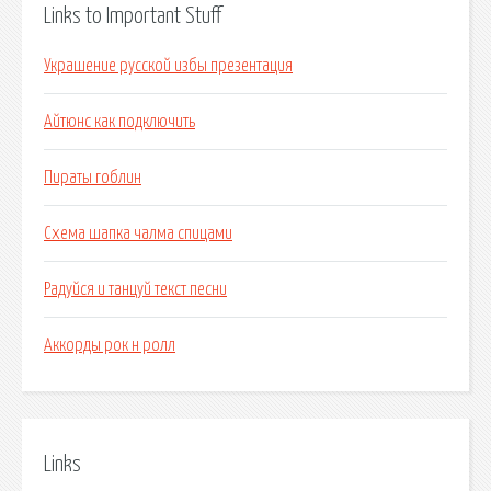
Links to Important Stuff
Украшение русской избы презентация
Айтюнс как подключить
Пираты гоблин
Схема шапка чалма спицами
Радуйся и танцуй текст песни
Аккорды рок н ролл
Links