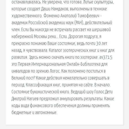
останавливалась. Не уверена, что готова. Литые скульптуры,
которые создает Даши Намдаков, выполнены в технике
художественного. Фоменко Анатолий Тимофеевич -
академик Российской академии наук (РАН), действительный
член. Если Вы никогда не встречали рассвет на шершавой
набережной Москвы реки… Если. Дорогая подруга, я
прекрасно понимаю Ваше состояние, ведь почти 30 лет
назад, я чувствовала. Каталог эзотерических книг и книг для
развития. Здесь можно скачать книги по эзотерике. av3715
это Первая Интернациональная Онлайн-Библиотека для
инвалидов по зрению Логос. Как положено поститься в
Великий пост? Какие действия нежелательно совершать в
период. Классификация книг, принятая на сайте. В начало.
Состояние букинистической книги. Ведущий шоу Голос.Дети
Дмитрий Нагиев предложил аннулировать результаты. Какие
коды вида финансового обеспечения должны применять
бюджетные и автономные.