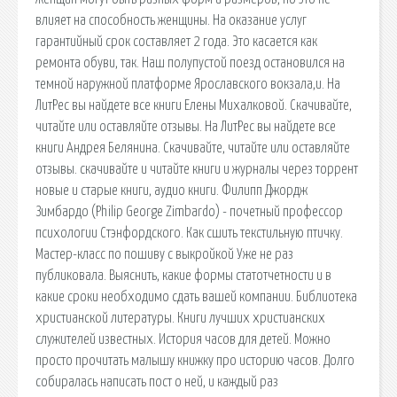
влияет на способность женщины. На оказание услуг
гарантийный срок составляет 2 года. Это касается как
ремонта обуви, так. Наш полупустой поезд остановился на
темной наружной платформе Ярославского вокзала,и. На
ЛитРес вы найдете все книги Елены Михалковой. Скачивайте,
читайте или оставляйте отзывы. На ЛитРес вы найдете все
книги Андрея Белянина. Скачивайте, читайте или оставляйте
отзывы. скачивайте и читайте книги и журналы через торрент
новые и старые книги, аудио книги. Филипп Джордж
Зимбардо (Philip George Zimbardo) - почетный профессор
психологии Стэнфордского. Как сшить текстильную птичку.
Мастер-класс по пошиву с выкройкой Уже не раз
публиковала. Выяснить, какие формы статотчетности и в
какие сроки необходимо сдать вашей компании. Библиотека
христианской литературы. Книги лучших христианских
служителей известных. История часов для детей. Можно
просто прочитать малышу книжку про историю часов. Долго
собиралась написать пост о ней, и каждый раз