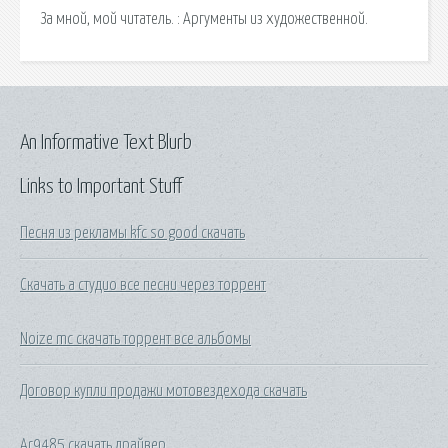
За мной, мой читатель. : Аргументы из художественной.
An Informative Text Blurb
Links to Important Stuff
Песня из рекламы kfc so good скачать
Скачать а студио все песни через торрент
Noize mc скачать торрент все альбомы
Договор купли продажи мотовездехода скачать
Ar9485 скачать драйвер