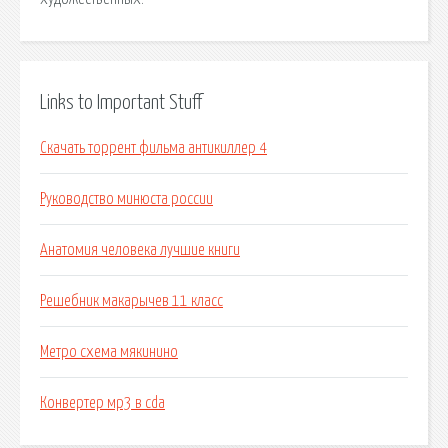
Links to Important Stuff
Скачать торрент фильма антикиллер 4
Руководство минюста россии
Анатомия человека лучшие книги
Решебник макарычев 11 класс
Метро схема мякинино
Конвертер мр3 в cda