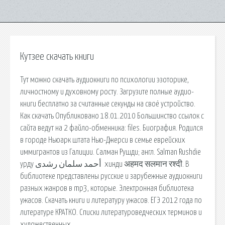
Кутзее скачать книги
Тут можно скачать аудиокниги по психологии эзоторике,
личностному и духовному росту. Загрузите полные аудио-
книги бесплатно за считанные секунды на своё устройство.
Как скачать Опубликовано 18.01.2010 Большинство ссылок с
сайта ведут на 2 файло-обменника: files. Биография. Родился
в городе Ньюарк штата Нью-Джерси в семье еврейских
иммигрантов из Галиции. Салман Рушди; англ. Salman Rushdie
урду أحمد سلمان رشدی ‎ хинди अहमद सलमान रश्‍दी. В
библиотеке представлены русские и зарубежные аудиокниги
разных жанров в mp3, которые. Электронная библиотека
ужасов. Скачать книги и литературу ужасов. ЕГЭ 2012 года по
литературе КРАТКО. Списки литературоведческих терминов и
художественных.