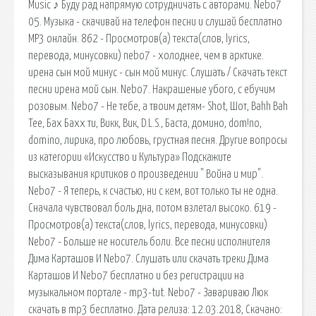
Music ♪ Буду рад напрямую сотрудничать с авторами. Nebo7
05. Музыка - скачивай на телефон песни и слушай бесплатно
MP3 онлайн. 862 - Просмотров(a) текста(слов, lyrics,
перевода, минусовки) nebo7 - холоднее, чем в арктике.
ирена сын мой минус - сын мой минус. Слушать / Скачать текст
песни ирена мой сын. Nebo7. Накрашеные убого, с ебучим
розовым. Nebo7 - Не тебе, а твоим детям- Shot, Шот, Bahh Bah
Tee, Бах Бахх ти, Викк, Вик, D.L.S., Баста, домино, dom!no,
domino, лирика, про любовь, грустная песня. Другие вопросы
из категории «Искусство и Культура» Подскажите
высказывания критиков о произведении " Война и мир".
Nebo7 - Я теперь, к счастью, ни с кем, вот только ты не одна.
Сначала чувствовал боль дна, потом взлетал высоко. 619 -
Просмотров(a) текста(слов, lyrics, перевода, минусовки)
Nebo7 - Больше не носитель боли. Все песни исполнителя
Дима Карташов И Nebo7. Слушать или скачать треки Дима
Карташов И Nebo7 бесплатно и без регистрации на
музыкальном портале - mp3-tut. Nebo7 - Завариваю Люк
скачать в mp3 бесплатно. Дата релиза: 12.03.2018, Скачано: