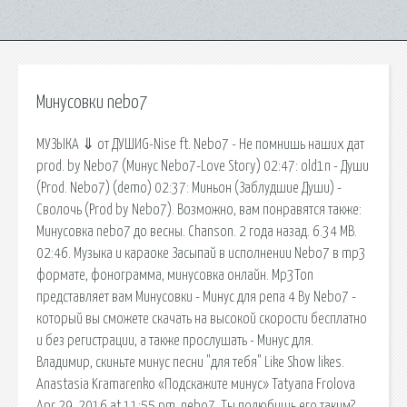
Минусовки nebo7
МУЗЫКА ⇓ от ДУШИG-Nise ft. Nebo7 - Не помнишь наших дат
prod. by Nebo7 (Минус Nebo7-Love Story) 02:47: old1n - Души
(Prod. Nebo7) (demo) 02:37: Миньон (Заблудшие Души) -
Сволочь (Prod by Nebo7). Возможно, вам понравятся также:
Минусовка nebo7 до весны. Chanson. 2 года назад. 6.34 MB.
02:46. Музыка и караоке Засыпай в исполнении Nebo7 в mp3
формате, фонограмма, минусовка онлайн. Mp3Ton
представляет вам Минусовки - Минус для репа 4 By Nebo7 -
который вы сможете скачать на высокой скорости бесплатно
и без регистрации, а также прослушать - Минус для.
Владимир, скиньте минус песни "для тебя" Like Show likes.
Anastasia Kramarenko «Подскажите минус» Tatyana Frolova
Apr 29, 2016 at 11:55 pm. nebo7. Ты полюбишь его таким?