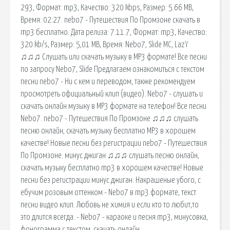
293, Формат: mp3, Качество: 320 kbps, Размер: 5.66 MB,
Время: 02:27. nebo7 - Путешествия По Промзоне скачать в
mp3 бесплатно. Дата релиза: 7.11.7, Формат: mp3, Качество:
320 kb/s, Размер: 5,01 MB, Время: Nebo7, Slide MC, LazY
♫♫♫ Слушать или скачать музыку в MP3 формате! Все песни
по запросу Nebo7, Slide Предлагаем ознакомиться с текстом
песни nebo7 - Ни с кем и переводом, также рекомендуем
просмотреть официальный клип (видео). Nebo7 - слушать и
скачать онлайн музыку в MP3 формате на телефон! Все песни
Nebo7. nebo7 - Путешествия По Промзоне ♫♫♫ слушать
песню онлайн, скачать музыку бесплатно MP3 в хорошем
качестве! Новые песни без регистрации nebo7 - Путешествия
По Промзоне. минус джиган ♫♫♫ слушать песню онлайн,
скачать музыку бесплатно mp3 в хорошем качестве! Новые
песни без регистрации минус джиган. Накрашеные убого, с
ебучим розовым оттенком - Nebo7 в mp3 формате, текст
песни видео клип. Любовь не химия и если кто то любит,то
это длится всегда. - Nebo7 - караоке и песня mp3, минусовка,
фонограмма с текстом, скачать онлайн.