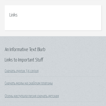
Links
An Informative Text Blurb
Links to Important Stuff
Скачать лунтик 34 серия
Скачать моды на скайрим плагины
Осень наступила песня скачать детская