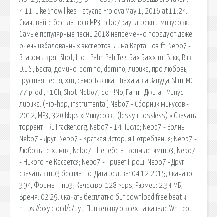
4:11. Like Show likes. Tatyana Frolova May 1, 2016 at 11:24.
Скачивайте бесплатно в MP3 nebo7 саундтреки и минусовки.
Самые популярные песни 2018 непременно порадуют даже
очень избалованных экспертов. Дима Карташов ft. Nebo7 -
Знакомы зря- Shot, Шот, Bahh Bah Tee, Бах Бахх ти, Викк, Вик,
D.L.S., Баста, домино, dom!no, domino, лирика, про любовь,
грустная песня, хит, само. Бьянка, Птаха а.к.а Зануда, Slim, MC
77 prod., h1Gh, Shot, Nebo7, dom!No, Fahmi Джиган Минус
лирика. (Hip-hop, instrumental) Nebo7 - Сборник минусов -
2012, MP3, 320 kbps » Минусовки (lossy и lossless) » Скачать
торрент :: RuTracker.org. Nebo7 - 14 Число; Nebo7 - Волны;
Nebo7 - Друг; Nebo7 - Краткая История Потребления; Nebo7 -
Любовь не химия; Nebo7 - Не тебе а твоим детямmp3; Nebo7
- Никого Не Касается; Nebo7 - Привет Прощ. Nebo7 - Друг
скачать в mp3 бесплатно. Дата релиза: 04.12.2015, Скачано:
394, Формат: mp3, Качество: 128 kbps, Размер: 2.34 МБ,
Время: 02:29. Скачать бесплатно бит download free beat ↓
https://oxy.cloud/d/pyu Приветствую всех на канале Whiteout