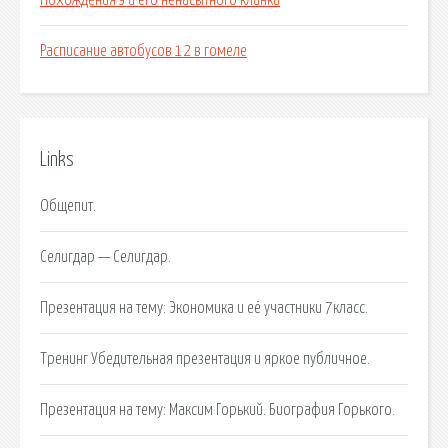
Похождения э и его ненасытного клинка
Расписание автобусов 12 в гомеле
Links
Общепит.
Селигдар — Селигдар.
Презентация на тему: Экономика и её участники 7класс.
Тренинг Убедительная презентация и яркое публичное.
Презентация на тему: Максим Горький. Биография Горького.