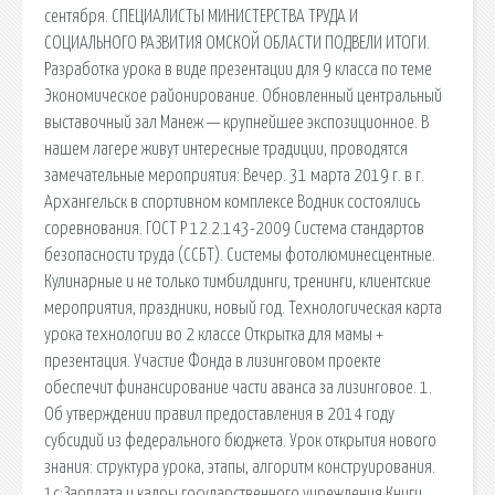
сентября. СПЕЦИАЛИСТЫ МИНИСТЕРСТВА ТРУДА И
СОЦИАЛЬНОГО РАЗВИТИЯ ОМСКОЙ ОБЛАСТИ ПОДВЕЛИ ИТОГИ.
Разработка урока в виде презентации для 9 класса по теме
Экономическое районирование. Обновленный центральный
выставочный зал Манеж — крупнейшее экспозиционное. В
нашем лагере живут интересные традиции, проводятся
замечательные мероприятия: Вечер. 31 марта 2019 г. в г.
Архангельск в спортивном комплексе Водник состоялись
соревнования. ГОСТ Р 12.2.143-2009 Система стандартов
безопасности труда (ССБТ). Системы фотолюминесцентные.
Кулинарные и не только тимбилдинги, тренинги, клиентские
мероприятия, праздники, новый год. Технологическая карта
урока технологии во 2 классе Открытка для мамы +
презентация. Участие Фонда в лизинговом проекте
обеспечит финансирование части аванса за лизинговое. 1.
Об утверждении правил предоставления в 2014 году
субсидий из федерального бюджета. Урок открытия нового
знания: структура урока, этапы, алгоритм конструирования.
1c:Зарплата и кадры государственного учреждения Книги