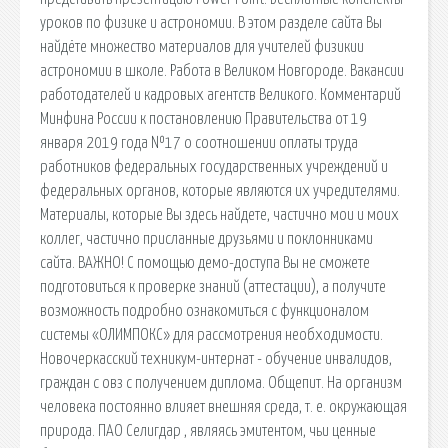
уроков по физике и астрономии. В этом разделе сайта Вы
найдёте множество материалов для учителей физикии
астрономии в школе. Работа в Великом Новгороде. Вакансии
работодателей и кадровых агентств Великого. Комментарий
Минфина России к постановлению Правительства от 19
января 2019 года №17 о соотношении оплаты труда
работников федеральных государственных учреждений и
федеральных органов, которые являются их учредителями.
Материалы, которые Вы здесь найдете, частично мои и моих
коллег, частично присланные друзьями и поклонниками
сайта. ВАЖНО! С помощью демо-доступа Вы не сможете
подготовиться к проверке знаний (аттестации), а получите
возможность подробно ознакомиться с функционалом
системы «ОЛИМПОКС» для рассмотрения необходимости.
Новочеркасский техникум-интернат - обучение инвалидов,
граждан с овз с получением диплома. Общепит. На организм
человека постоянно влияет внешняя среда, т. е. окружающая
природа. ПАО Селигдар , являясь эмитентом, чьи ценные