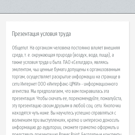
Презентация условия труда
Общепит. На организм человека постоянно влияет внешняя
среда, т. е. окружающая природа (воздух, вода, пища), а
также условия труда и быта. ПАО «Селигдар», являясь
эмитентом, чьи ценные бумаги допущены к организованным
торгам, осуществляет раскрытие информации на странице в
сети Интернет ООО «Интерфакс-ЦРКИ» - информационного
агентства. Мы предполагаем, что вам понравилась эта
презентация. Чтобы скачать ее, порекомендуйте, пожалуйста,
эту презентацию своим друзьям в любой соц. сети. Кнопочки
находятся чуть ниже. Вы научитесь успешно справляться с
волнением при выступлениях, кратко и интересно доносить
информацию до аудитории, сможете грамотно оформить и
представить презентацию Power Point. Бесплатные конспекты