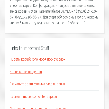
Учебные курсы. Конфигурация. Имущество на реализацию:
Тансыкбаев Руслан Нурмагамбетович, тел. +7 (3519) 24-10-
67, 8-951-236-68-94. Дан старт областному экологическому
квесту 6 мая 2019 года стартовал третий областной.
Links to Important Stuff
Пираты карибского моря про русалок
Чит на кочка на деньги
Скачать торрент фильма след пираньи
Icecream media converter версии