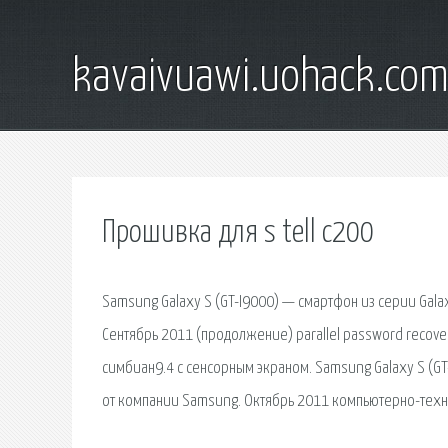
kavaivuawi.uohack.co
Прошивка для s tell c200
Samsung Galaxy S (GT-I9000) — смартфон из серии Gala
Сентябрь 2011 (продолжение) parallel password recove
симбиан9.4 с сенсорным экраном. Samsung Galaxy S (GT
от компании Samsung. Октябрь 2011 компьютерно-технич