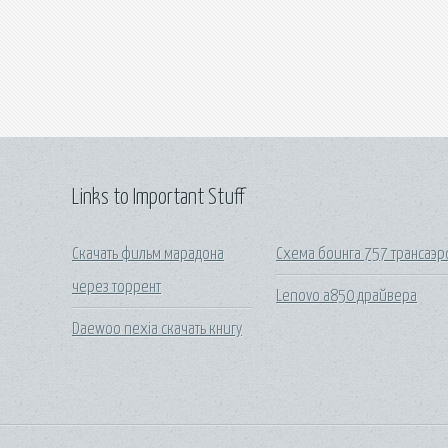
Links to Important Stuff
Скачать фильм марадона
Схема боинга 757 трансаэр
через торрент
Lenovo a850 драйвера
Daewoo nexia скачать книгу