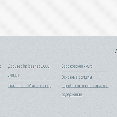
A
о
Драйвер hp laserjet 1000
Барс красная книга
для xp
Основные разделы
Скачать топ 10 лучших игр
агрофизики почв их краткое
содержание