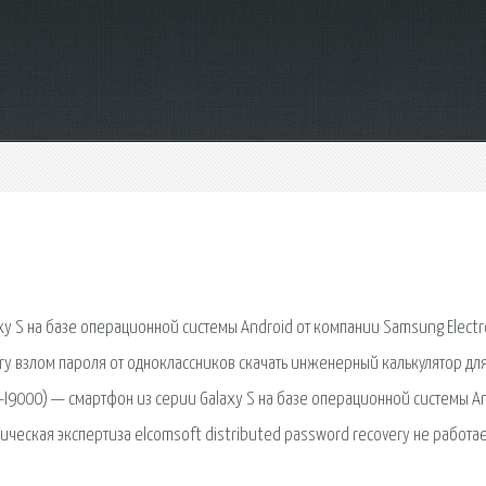
m
xy S на базе операционной системы Android от компании Samsung Electr
ry взлом пароля от одноклассников скачать инженерный калькулятор дл
-I9000) — смартфон из серии Galaxy S на базе операционной системы A
еская экспертиза elcomsoft distributed password recovery не работае