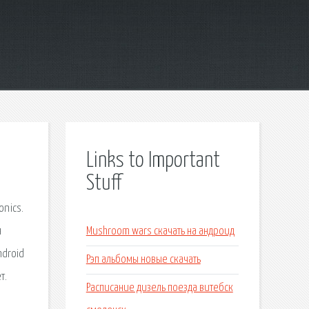
Links to Important
Stuff
onics.
я
Mushroom wars скачать на андроид
ndroid
Рэп альбомы новые скачать
т.
Расписание дизель поезда витебск