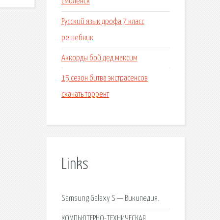
смоленск
Русский язык дрофа 7 класс
решебник
Аккорды бой дед максим
15 сезон битва экстрасенсов
скачать торрент
Links
Samsung Galaxy S — Википедия.
КОМПЬЮТЕРНО-ТЕХНИЧЕСКАЯ