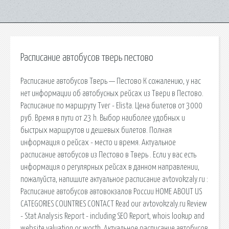
Расписание автобусов тверь пестово
Расписание автобусов Тверь — Пестово К сожалению, у нас
нет информации об автобусных рейсах из Твери в Пестово.
Расписание по маршруту Tver - Elista. Цена билетов от 3000
руб. Время в пути от 23 h. Выбор наиболее удобных и
быстрых маршрутов и дешевых билетов. Полная
информация о рейсах - место и время. Актуальное
расписание автобусов из Пестово в Тверь . Если у вас есть
информация о регулярных рейсах в данном направлении,
пожалуйста, напишите актуальное расписание avtovokzaly.ru :
Расписание автобусов автовокзалов России HOME ABOUT US
CATEGORIES COUNTRIES CONTACT Read our avtovokzaly.ru Review
- Stat Analysis Report - including SEO Report, whois lookup and
website valuation or worth. Актуальное расписание автобусов