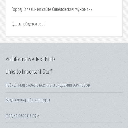
Город Калязин на сайте Савёловская глухомань.
Сдесь найдется все!.
An Informative Text Blurb
Links to Important Stuff
Рейчел мид скачать все книги академия вампиров
Виды словарей их авторы
Мод на dead rising 2