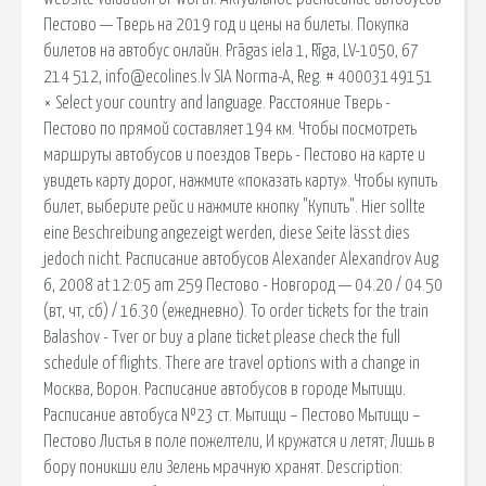
Пестово — Тверь на 2019 год и цены на билеты. Покупка
билетов на автобус онлайн. Prāgas iela 1, Rīga, LV-1050, 67
214 512, info@ecolines.lv SIA Norma-A, Reg. # 40003149151
× Select your country and language. Расстояние Тверь -
Пестово по прямой составляет 194 км. Чтобы посмотреть
маршруты автобусов и поездов Тверь - Пестово на карте и
увидеть карту дорог, нажмите «показать карту». Чтобы купить
билет, выберите рейс и нажмите кнопку "Купить". Hier sollte
eine Beschreibung angezeigt werden, diese Seite lässt dies
jedoch nicht. Расписание автобусов Alexander Alexandrov Aug
6, 2008 at 12:05 am 259 Пестово - Новгород — 04.20 / 04.50
(вт, чт, сб) / 16.30 (ежедневно). To order tickets for the train
Balashov - Tver or buy a plane ticket please check the full
schedule of flights. There are travel options with a change in
Москва, Ворон. Расписание автобусов в городе Мытищи.
Расписание автобуса №23 ст. Мытищи – Пестово Мытищи –
Пестово Листья в поле пожелтели, И кружатся и летят; Лишь в
бору поникши ели Зелень мрачную хранят. Description: