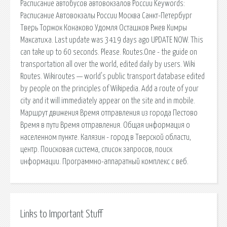
Расписание автобусов автовокзалов России Keywords:
Расписание Автовокзалы России Москва Санкт-Петербург
Тверь Торжок Конаково Удомля Осташков Ржев Кимры
Максатиха. Last update was 3419 days ago UPDATE NOW. This
can take up to 60 seconds. Please. Routes.One - the guide on
transportation all over the world, edited daily by users. Wiki
Routes. Wikiroutes — world's public transport database edited
by people on the principles of Wikipedia. Add a route of your
city and it will immediately appear on the site and in mobile.
Маршрут движения Время отправления из города Пестово
Время в пути Время отправления. Общая информация о
населенном пункте. Калязин - город в Тверской области,
центр. Поисковая сиcтема, список запросов, поиск
информации. Программно-аппаратный комплекс с веб.
Links to Important Stuff