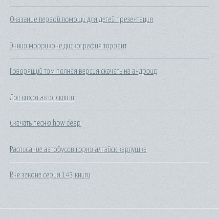
Оказание первой помощи для детей презентация
Эннио морриконе дискография торрент
Говорящий том полная версия скачать на андроид
Дон кихот автор книги
Скачать песню how deep
Расписание автобусов горно алтайск карлушка
Вне закона серия 143 книги