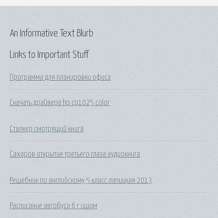
An Informative Text Blurb
Links to Important Stuff
Программа для планировки офиса
Скачать драйвера hp cp1025 color
Сталкер смотрящий книга
Сахаров открытие третьего глаза аудиокнига
Решебник по английскому 5 класс лапицкая 2013
Расписание автобуса 6 г ишим