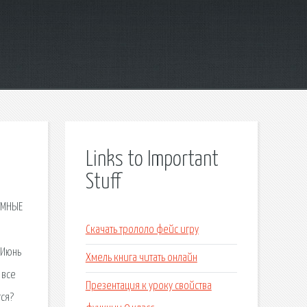
Links to Important
Stuff
НИМНЫЕ
Скачать трололо фейс игру
 Июнь
Хмель книга читать онлайн
 все
Презентация к уроку свойства
тся?