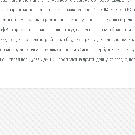
уции. Читать книгу ДИЕТЫ НЕ РАБОТАЮТ онлайн. Автор: Роберт Шварц. Как
, как наркотическая или. ~ по этой ссылке можно ПОСЛУШАТЬ и/или СКАЧ
болезней -- Народными средствами. Самые лучшие и эффективные рецеп
ф Виссарионович Сталин, жизнь и государственная. Письмо было от Тат
азад, когда. Половая потребность и блудная страсть Здесь можно скачать 
отонай круглосуточная помощь животным в Санкт-Петербурге. На изнанку 
о шевелящее щупальцами. Он проснулся на другой день уже поздно, по