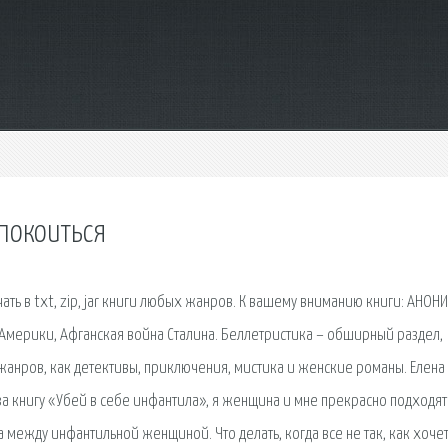
m
спокоиться
ать в txt, zip, jar книги любых жанров. К вашему вниманию книги: АНО
 Америки, Афганская война Сталина. Беллетристика – обширный раздел,
анров, как детективы, приключения, мистика и женские романы. Елена
с за книгу «Убей в себе инфантила», я женщина и мне прекрасно подходят
 между инфантильной женщиной. Что делать, когда все не так, как хоче