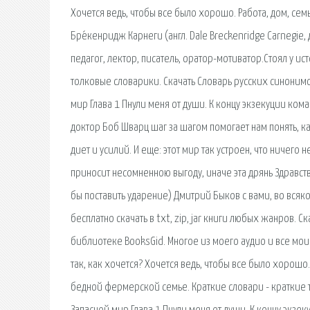
Хочется ведь, чтобы все было хорошо. Работа, дом, сем
Бре́кенридж Карнеги (англ. Dale Breckenridge Carnegi
педагог, лектор, писатель, оратор-мотиватор.Стоял у и
толковые словарики. Скачать Словарь русских синоним
мир Глава 1 Пнули меня от души. К концу экзекуции ком
доктор Боб Шварц шаг за шагом помогает нам понять, к
диет и усилий. И еще: этот мир так устроен, что ничего
приносит несомненною выгоду, иначе эта дрянь Здравств
бы поставить ударение) Дмитрий Быков с вами, во всяк
бесплатно скачать в txt, zip, jar книги любых жанров.
библиотеке BooksGid. Многое из моего аудио и все мои 
так, как хочется? Хочется ведь, чтобы все было хорошо
бедной фермерской семье. Краткие словари - краткие 