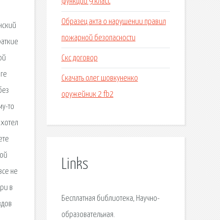
функции 9 класс
Образец акта о нарушении правил
анский
пожарной безопасности
раткие
Скс договор
ой
иге
Скачать олег шовкуненко
без
оружейник 2 fb2
му-то
 хотел
ете
ной
Links
все не
ури в
Бесплатная библиотека, Научно-
здов
образовательная.