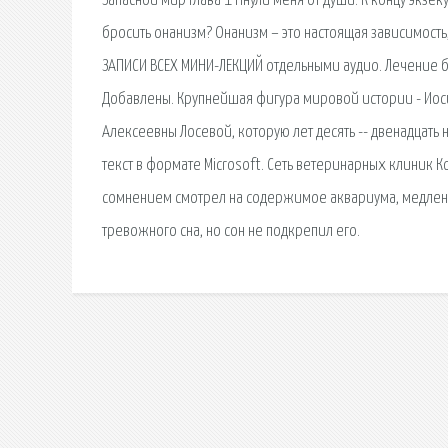
Запасной мир Глава 1 Пнули меня от души. К концу экзек
бросить онанизм? Онанизм – это настоящая зависимость
ЗАПИСИ ВСЕХ МИНИ-ЛЕКЦИЙ отдельными аудио. Лечение 
Добавлены. Крупнейшая фигура мировой истории - Иоси
Алексеевны Лосевой, которую лет десять -- двенадцать н
текст в формате Microsoft. Сеть ветеринарных клиник К
сомнением смотрел на содержимое аквариума, медленн
тревожного сна, но сон не подкрепил его.