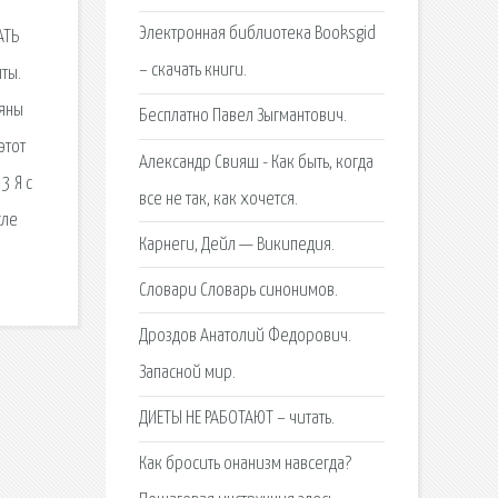
Электронная библиотека Booksgid
АТЬ
– скачать книги.
ты.
ьяны
Бесплатно Павел Зыгмантович.
этот
Александр Свияш - Как быть, когда
3 Я с
все не так, как хочется.
сле
Карнеги, Дейл — Википедия.
Словари Словарь синонимов.
Дроздов Анатолий Федорович.
Запасной мир.
ДИЕТЫ НЕ РАБОТАЮТ – читать.
Как бросить онанизм навсегда?