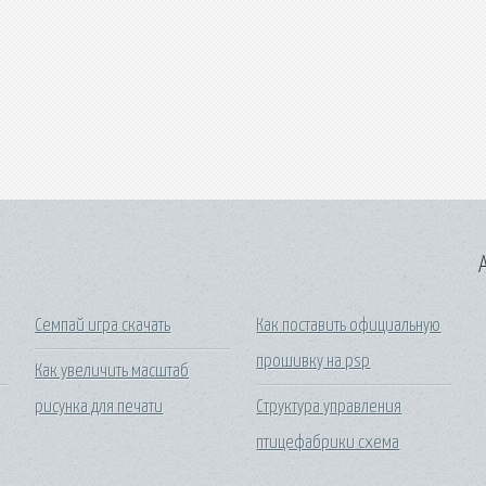
A
Семпай игра скачать
Как поставить официальную
прошивку на psp
Как увеличить масштаб
рисунка для печати
Структура управления
птицефабрики схема