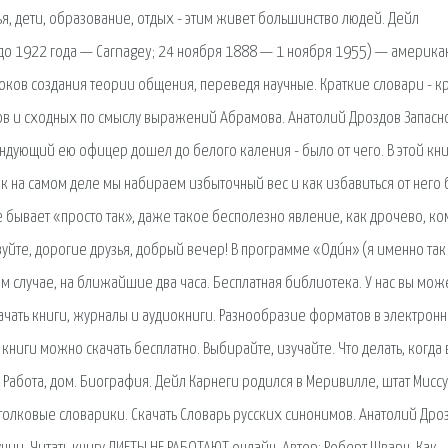
ья, дети, образование, отдых - этим живет большинство людей. Дейл
e, до 1922 года — Carnagey; 24 ноября 1888 — 1 ноября 1955) — америк
стоков создания теории общения, переведя научные. Краткие словари - к
ов и сходных по смыслу выражений Абрамова. Анатолий Дроздов Запасн
андующий ею офицер дошел до белого каления - было от чего. В этой кн
ак на самом деле мы набираем избыточный вес и как избавиться от него 
 не бывает «просто так», даже такое бесполезно явление, как дрочево, ко
уйте, дорогие друзья, добрый вечер! В программе «Оди́н» (я именно так
ом случае, на ближайшие два часа. Бесплатная библиотека. У нас вы мож
 Скачать книги, журналы и аудиокниги. Разнообразие форматов в электрон
книги можно скачать бесплатно. Выбирайте, изучайте. Что делать, когда 
. Работа, дом. Биография. Дейл Карнеги родился в Меривилле, штат Мисс
толковые словарики. Скачать Словарь русских синонимов. Анатолий Дро