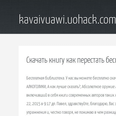
kavaivuawi.uohack.co
Скачать книгу как перестать бе
Бесплатная библиотека. У нас вы можете бесплатно скач
АЛКОГОЛИКИ, А как лучше сказать?, Абсолютное оружие
включивший в себя книги современных авторов таких ж
22, 2015 в 9:17 дп. Павел, здравствуйте, благодарю, Ва
упражнения и, честно говоря, не понимаю в чем разница