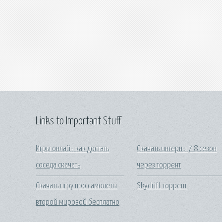
Links to Important Stuff
Игры онлайн как достать
Скачать интерны 7 8 сезон
соседа скачать
через торрент
Скачать игру про самолеты
Skydrift торрент
второй мировой бесплатно