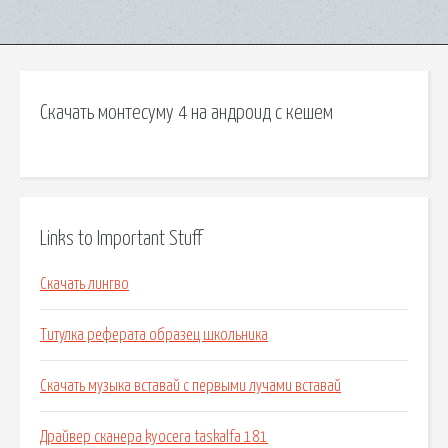
Скачать монтесуму 4 на андроид с кешем
Links to Important Stuff
Скачать лингво
Титулка реферата образец школьника
Скачать музыка вставай с первыми лучами вставай
Драйвер сканера kyocera taskalfa 181