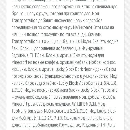
количество современного вооружения, а также специальную
броню и новую руду, которая пригодится для. Мод
Transportation добавит множество новых способов
передвижения по огромному миру Майнкрафт. Этот мод на
машины позволит получить почти все виды. Скачать
Transportation 1.10.2 1.9.4 1.8.9 1.7.10 Моды. Скачать мод на
Лаки Блоки и дополнения добавляющие Изумрудные,
Радужные, ТНТ Лаки Блоки и другие. Скачать моды для
Minecraft на новые крафты, оружие, мебель, мобов, космос,
машины, блоки и другие. Lucky Block Dark Neon - данный мод
потряс всех своей функциональностью и уникальностью. Мод
на лаки блок видео геймс - Lucky Block VideoGames 1.8.9, 1.8,
1.7.10; Мод на космический лаки блок - Lucky Block. Trapcraft
– очень необходимый при выживании мод, добавляющий в
Minecraft разновидность ловушек. ЛУЧШИЕ МОДЫ. Мод
TooManyItems для Майнкрафт 1.12.2/1.7.10; Мод Lucky Block
для Майнкрафт 1.12.2/1.7.10. Скачать мод на Лаки Блоки и
дополнения добавляющие Изумрудные, Радужные, ТНТ Лаки