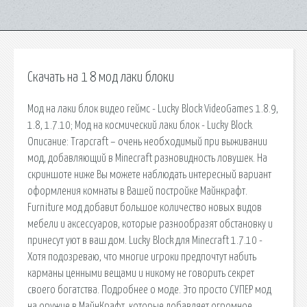
Скачать на 1 8 мод лаки блоки
Мод на лаки блок видео геймс - Lucky Block VideoGames 1.8.9,
1.8, 1.7.10; Мод на космический лаки блок - Lucky Block.
Описание: Trapcraft – очень необходимый при выживании
мод, добавляющий в Minecraft разновидность ловушек. На
скриншоте ниже Вы можете наблюдать интересный вариант
оформления комнаты в Вашей постройке Майнкрафт.
Furniture мод добавит большое количество новых видов
мебели и аксессуаров, которые разнообразят обстановку и
принесут уют в ваш дом. Lucky Block для Minecraft 1.7.10 -
Хотя подозреваю, что многие игроки предпочтут набить
карманы ценными вещами и никому не говорить секрет
своего богатства. Подробнее о моде. Это просто СУПЕР мод
на оружие в МайнКрафт, которые добавляет огромное