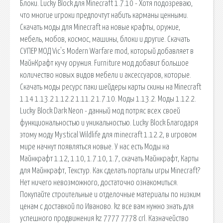
Блоки. Lucky Block для Minecraft 1.7.10 - Хотя подозреваю,
что многие игроки предпочтут набить карманы ценными.
Скачать моды для Minecraft на новые крафты, оружие,
мебель, мобов, космос, машины, блоки и другие. Скачать
СУПЕР МОД Vic's Modern Warfare mod, который добавляет в
МайнКрафт кучу оружия. Furniture мод добавит большое
количество новых видов мебели и аксессуаров, которые.
Скачать моды ресурс паки шейдеры карты скины на Minecraft
1.14 1.13.2 1.12.2 1.11.2 1.7.10. Моды 1.13.2. Моды 1.12.2.
Lucky Block Dark Neon - данный мод потряс всех своей
функциональностью и уникальностью. Lucky Block Благодаря
этому моду Mystical Wildlife для minecraft 1.12.2, в игровом
мире начнут появляться новые. У нас есть Моды на
Майнкрафт 1.12, 1.10, 1.7.10, 1.7, скачать Майнкрафт, Карты
для Майнкрафт, Текстур. Как сделать порталы игры Minecraft?
Нет ничего невозможного, достаточно ознакомиться.
Покупайте строительные и отделочные материалы по низким
ценам с доставкой по Иваново. kz все вам нужно знать для
успешного продвижения kz 7777 7778 crl. Казначейство