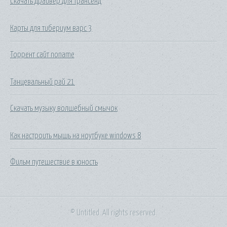
Скачать драйвер для трансенд
Карты для тибериум варс 3
Торрент сайт noname
Танцевальный рай 21
Скачать музыку волшебный смычок
Как настроить мышь на ноутбуке windows 8
Фильм путешествие в юность
© Untitled. All rights reserved.