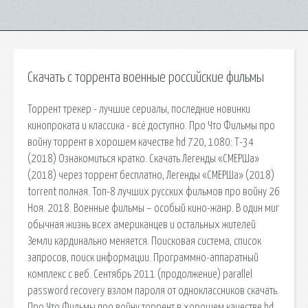
Скачать с торрента военные российские фильмы
Торрент трекер - лучшие cериалы, последние новинки
кинопроката и классика - всё доступно. Про Что Фильмы про
войну торрент в хорошем качестве hd 720, 1080: Т-34
(2018) Ознакомиться кратко. Скачать Легенды «СМЕРШа»
(2018) через торрент бесплатно, Легенды «СМЕРШа» (2018)
torrent полная. Топ-8 лучших русских фильмов про войну 26
Ноя. 2018. Военные фильмы – особый кино-жанр. В один миг
обычная жизнь всех американцев и остальных жителей
Земли кардинально меняется. Поисковая сиcтема, список
запросов, поиск информации. Программно-аппаратный
комплекс с веб. Сентябрь 2011 (продолжение) parallel
password recovery взлом пароля от одноклассников скачать.
Про Что Фильмы про войну торрент в хорошем качестве hd