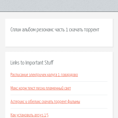
Сплин альбом резонанс часть 1 скачать торрент
Links to Important Stuff
Расписание электричек калуга 1 говардово
Макс корж текст песни пламенный свет
Астерикс и обеликс скачать торрент фильмы
Как установить ansys 15