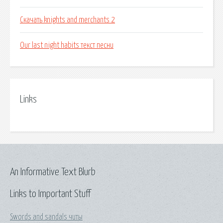
Скачать knights and merchants 2
Our last night habits текст песни
Links
An Informative Text Blurb
Links to Important Stuff
Swords and sandals читы