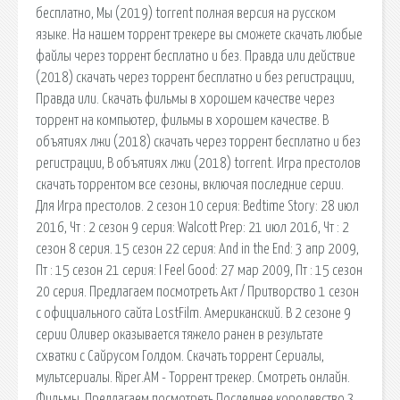
бесплатно, Мы (2019) torrent полная версия на русском
языке. На нашем торрент трекере вы сможете скачать любые
файлы через торрент бесплатно и без. Правда или действие
(2018) скачать через торрент бесплатно и без регистрации,
Правда или. Скачать фильмы в хорошем качестве через
торрент на компьютер, фильмы в хорошем качестве. В
объятиях лжи (2018) скачать через торрент бесплатно и без
регистрации, В объятиях лжи (2018) torrent. Игра престолов
скачать торрентом все сезоны, включая последние серии.
Для Игра престолов. 2 сезон 10 серия: Bedtime Story: 28 июл
2016, Чт : 2 сезон 9 серия: Walcott Prep: 21 июл 2016, Чт : 2
сезон 8 серия. 15 сезон 22 серия: And in the End: 3 апр 2009,
Пт : 15 сезон 21 серия: I Feel Good: 27 мар 2009, Пт : 15 сезон
20 серия. Предлагаем посмотреть Акт / Притворство 1 сезон
с официального сайта LostFilm. Американский. В 2 сезоне 9
серии Оливер оказывается тяжело ранен в результате
схватки с Сайрусом Голдом. Скачать торрент Сериалы,
мультсериалы. Riper.AM - Торрент трекер. Смотреть онлайн.
Фильмы. Предлагаем посмотреть Последнее королевство 3