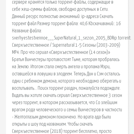
сервере хранятся только торрент-файлы, содержащие в
себе хеш-суммы файлов, свободно доступных в Сети.
Данный ресурс полностью анонимный: ip-адреса Скачать
торрент файл Размер торрент файла: 40,6 Kbcкачиваний:: 16
Название файла:
sverhyestestvennoe___SuperNatural_1_sezon_2005_BDRip.torrent.
Сверхъестественное / Supernatural 1-5 Сезоны (2003-2009)
МР4. Про что сериал «Сверхъестественное (14 сезон)»
Братья Винчестеры противостоят Тьме, которая пробралась
на Землю. Итогом стала смерть ангела и пропажа Мэри,
оставшейся в ловушки в злодеем. Теперь Дин и Сэм остались
одни с ребенком демона, которого необходимо оберегать и
воспитывать… Поиск торрент раздач, пожалуйста подождите.
Видать вы хотите скачать сериал Сверхъестественное 3 сезон
через торрент, в котором рассказывается, что Со злейшим
врагом рода человеческого и семьи Винчестеров в частности
- Желтоглазым демоном покончено. Но врата ада были
открыты и шоу под названием. Чтобы скачать
Сверхъестественное (2018) торрент бесплатно, просто