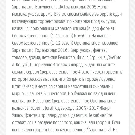
Supernatural Выпущено: США Год выхода: 2005 Жанр:
мистика, ужасы, драма. Внутри списка файлов выберите один
из следующих торрент раздач по критериям: год выпуска,
название, подходящим характеристикам (видео формат
Сверхъестественное (1-12 сезон) NovaFilm. Название:
Сверхъестественное (1-12 сезон) Оригинальное название:
Supеrnаturаl Год выхода: 2016 Жанр: ужасы, фэнтези,
триллер, драма, детектив Режиссер: Филип Сгриккиа, Джеймс
Л. Конуэй, Питер Эллис В ролях: Джаред. Видать вы хотите
скачать сериал Сверхъестественное 4 сезон через торрент, в
котором рассказывается, что Когда-то в городе Лоуренс,
штат Канзас, вместе со своими малолетними сыновьями,
мирно жила чета Винчестеров. Но буквально за один день
жизнь этих. Название: Сверхъестественное Оригинальное
название: Supernatural Год выхода: 2005 - 2017 Жанр:
Ужасы, фэнтези, триллер, драма, детектив Не забывайте
оставаться на раздаче после того, как скачали торрент. Если
вы скачали торрент Сверхъестественное / Supernatural. На