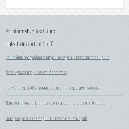
An Informative Text Blurb
Links to Important Stuff
Решебник география контурные карты 7 класс просвещение
Лепс купола mp3 скачать бесплатно
Терминатор 1984 скачать торрент в хорошем качестве
Документы на загранпаспорт на ребенка старого образца
История россии загладин 11 класс скачать epub