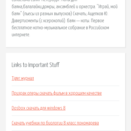
баяна,балалайки,домры, ансамблей и оркестра. ''Играй, мой
баян'' (пьесы из разных выпусков) Скачать; Ащепков Ю.
Дивертисменты (c ксерокопий). баян — ноты. Первое
бесплатное нотно-музыкальное собрание в Российском
интернете.
Links to Important Stuff
Tiger журнал
Призрак оперы скачать фильм в хорошем качестве
Dosbox скачать для windows 8
Скачать учебник по биологии 8 класс пономарева