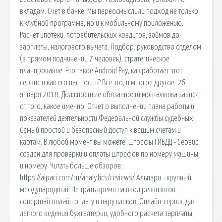
вкладам. Счет в банке. Мы переосмыслили подход не только
к клубной программе, но и к мобильному приложению.
Расчет ипотеки, потребительских кредитов, займов до
зарплаты, налогового вычета. Подбор. руководство отделом
(в прямом подчинении 7 человек); стратегическое
планирование. Что такое Аndroid Pay, как работает этот
сервис и как его настроить? Все это, и многое другое. 26
января 2010; Должностные обязанности монтажника зависят
от того, какое именно. Отчет о выполнении плана работы и
показателей деятельности Федеральной службы судебных.
Самый простой и безопасный доступ к вашим счетам и
картам. В любой момент вы можете. Штрафы ГИБДД - Сервис
создан для проверки и оплаты штрафов по номеру машины
и номеру. Читать больше обзоров:
https://alpari.com/ru/analytics/reviews/ Альпари - крупный
международный. Не трать время на ввод реквизитов –
совершай онлайн оплату в пару кликов. Онлайн-сервис для
легкого ведения бухгалтерии, удобного расчета зарплаты,