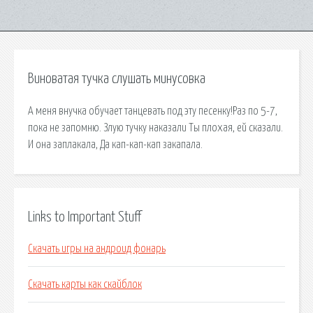
Виноватая тучка слушать минусовка
А меня внучка обучает танцевать под эту песенку!Раз по 5-7,
пока не запомню. Злую тучку наказали Ты плохая, ей сказали.
И она заплакала, Да кап-кап-кап закапала.
Links to Important Stuff
Скачать игры на андроид фонарь
Скачать карты как скайблок