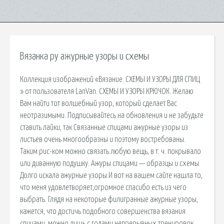
Вязанка ру ажурные узоры и схемы
Коллекция изображений «Вязание. СХЕМЫ И УЗОРЫ ДЛЯ СПИЦ
» от пользователя LanVan. СХЕМЫ И УЗОРЫ КРЮЧОК. Желаю
Вам найти тот волшебный узор, который сделает Вас
неотразимыми. Подписывайтесь на обновления и не забудьте
ставить лайки, так Связанные спицами ажурные узоры из
листьев очень многообразны и поэтому востребованы.
Таким рис-ком можно связать любую вещь, в т. ч. покрывало
или диванную подушку. Ажуры спицами — образцы и схемы.
Долго искала ажурные узоры.И вот на вашем сайте нашла то,
что меня удовлетворяет,огромное спасибо есть из чего
выбрать. Глядя на некоторые филигранные ажурные узоры,
кажется, что достичь подобного совершенства вязания
спицами, можно лишь с годами непрерывных тренировок,