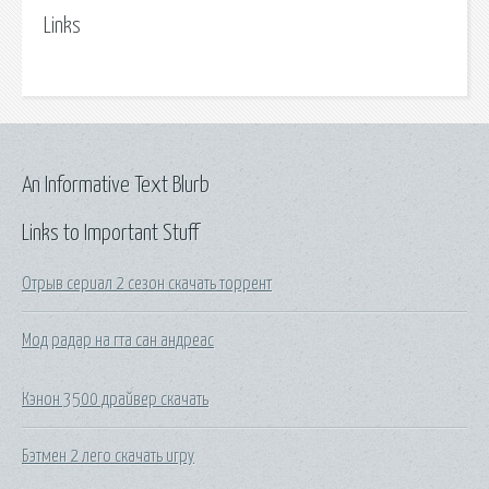
Links
An Informative Text Blurb
Links to Important Stuff
Отрыв сериал 2 сезон скачать торрент
Мод радар на гта сан андреас
Кэнон 3500 драйвер скачать
Бэтмен 2 лего скачать игру