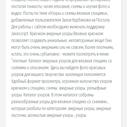
постигая тонкости, читая описания, схемы и изучая фото и
видео. Посты по теме «Узоры и схемы вязания спицами»,
добавленные пользователем Залия Курбанова на Постилу
Для работы с сайтом необходимо включить поддержку
Javascript. Крючком ажурные узоры Вязание крючком
позволяет создавать уникальные, неповторимые вещи! Они
могут быть очень ажурными или не совсем, более плотными,
кстати, это очень субъктивно - можете посмотреть в меню
"плотные. Каталог ажурных узоров для вязания спицами со
схемами и описанием. Здесь вы найдете фото красивых
узоров для вашего творчества. коллекция пополняется.
Удобный формат просмотра, огромное количество узоров
крючком и спицами, схемы. ажурные узоры. рельефные
узоры. Каталог узоров. В этом каталоге собраны
разнообразные узоры для вязания спицами со схемами ,
которые разбиты по категориям: ажурные узоры, ажурные
листочки ,волнистые ажурные узоры , узоры.